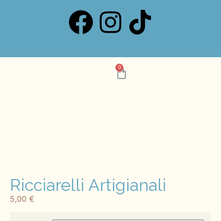
0
Ricciarelli Artigianali
5,00
€