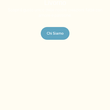
Livorno
Scopri il gusto unico delle nostre creazioni, fatte con
amore e passione.
Chi Siamo